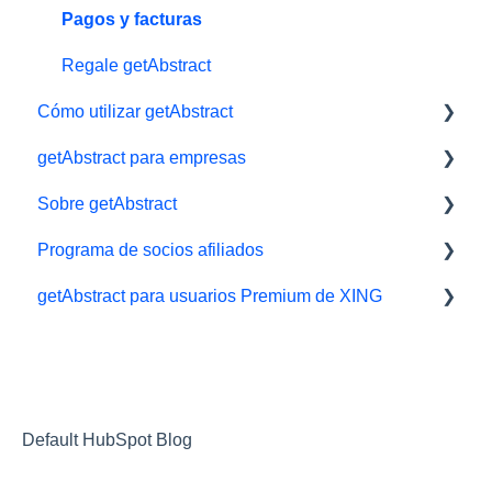
Pagos y facturas
Regale getAbstract
Cómo utilizar getAbstract
getAbstract para empresas
Lector electrónico
Sobre getAbstract
App
Herramientas de aprendizaje
Programa de socios afiliados
Biblioteca y listas de lectura
getAbstract Integración
Resúmenes y redacción
getAbstract para usuarios Premium de XING
Audiolibros
Planes para Equipos
Contáctenos
Afiliados/ Aliados e Impact
Ajustes y visualización
Derechos y editoriales
Xing
Resúmenes
Carrera
Soporte técnico
Socios
Default HubSpot Blog
Programa de recomendados/referidos
Recomendados/Referidos