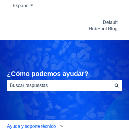
Español
Traducciones de Mostrar submenú de
Default
HubSpot Blog
¿Cómo podemos ayudar?
No hay sugerencias porque el campo de búsqueda está
Ayuda y soporte técnico