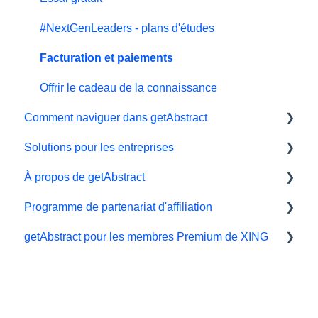
#NextGenLeaders - plans d'études
Facturation et paiements
Offrir le cadeau de la connaissance
Comment naviguer dans getAbstract
Solutions pour les entreprises
Lecteur électronique
À propos de getAbstract
Application
Outils d'apprentissage
Programme de partenariat d'affiliation
Ma bibliothèque et mes listes
Intégration getAbstract
Résumés et éditorial
getAbstract pour les membres Premium de XING
Préférences et affichage
Plan Teams
Nous contacter
Affiliés et impact
Résumés
Droits et éditeurs
Xing
Support technique
Carrière