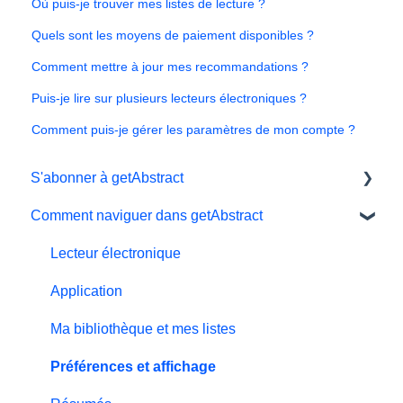
Où puis-je trouver mes listes de lecture ?
Quels sont les moyens de paiement disponibles ?
Comment mettre à jour mes recommandations ?
Puis-je lire sur plusieurs lecteurs électroniques ?
Comment puis-je gérer les paramètres de mon compte ?
S'abonner à getAbstract
Comment naviguer dans getAbstract
Sbonnements
Données personnelles et préférences
Lecteur électronique
Essai gratuit
Application
#NextGenLeaders - plans d'études
Ma bibliothèque et mes listes
Facturation et paiements
Préférences et affichage