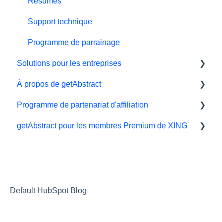
Offrir le cadeau de la connaissance
Résumés
Support technique
Programme de parrainage
Solutions pour les entreprises
À propos de getAbstract
Outils d'apprentissage
Programme de partenariat d'affiliation
Intégration getAbstract
Résumés et éditorial
getAbstract pour les membres Premium de XING
Plan Teams
Nous contacter
Affiliés et impact
Droits et éditeurs
Xing
Carrière
Partnering with us
Default HubSpot Blog
Les référents