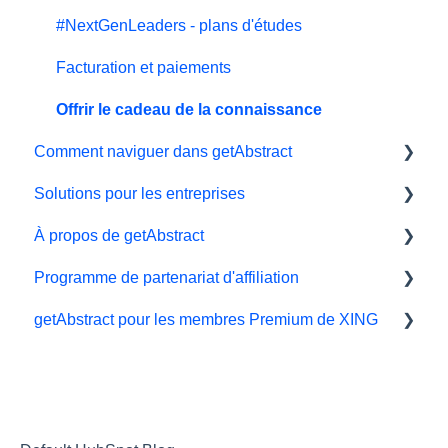
#NextGenLeaders - plans d'études
Facturation et paiements
Offrir le cadeau de la connaissance
Comment naviguer dans getAbstract
Solutions pour les entreprises
Lecteur électronique
À propos de getAbstract
Application
Outils d'apprentissage
Programme de partenariat d'affiliation
Ma bibliothèque et mes listes
Intégration getAbstract
Résumés et éditorial
getAbstract pour les membres Premium de XING
Préférences et affichage
Plan Teams
Nous contacter
Affiliés et impact
Résumés
Droits et éditeurs
Xing
Support technique
Carrière
Programme de parrainage
Partnering with us