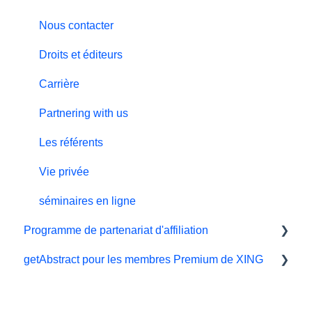
Facturation et paiements
Préférences et affichage
Plan Teams
Nous contacter
Offrir le cadeau de la connaissance
Résumés
Droits et éditeurs
Support technique
Carrière
Programme de parrainage
Partnering with us
Les référents
Vie privée
séminaires en ligne
Programme de partenariat d'affiliation
getAbstract pour les membres Premium de XING
Affiliés et impact
Xing