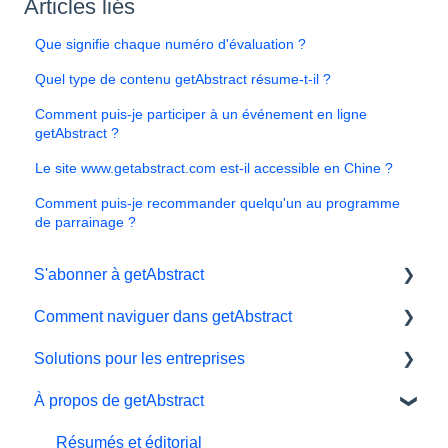
Articles liés
Que signifie chaque numéro d'évaluation ?
Quel type de contenu getAbstract résume-t-il ?
Comment puis-je participer à un événement en ligne
getAbstract ?
Le site www.getabstract.com est-il accessible en Chine ?
Comment puis-je recommander quelqu'un au programme
de parrainage ?
S'abonner à getAbstract
Comment naviguer dans getAbstract
Sbonnements
Solutions pour les entreprises
Données personnelles et préférences
Lecteur électronique
À propos de getAbstract
Essai gratuit
Application
Outils d'apprentissage
#NextGenLeaders - plans d'études
Ma bibliothèque et mes listes
Intégration getAbstract
Résumés et éditorial