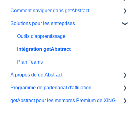
Comment naviguer dans getAbstract
Sbonnements
Solutions pour les entreprises
Données personnelles et préférences
Lecteur électronique
Essai gratuit
Application
Outils d'apprentissage
#NextGenLeaders - plans d'études
Ma bibliothèque et mes listes
Intégration getAbstract
Facturation et paiements
Préférences et affichage
Plan Teams
À propos de getAbstract
Offrir le cadeau de la connaissance
Résumés
Programme de partenariat d'affiliation
Support technique
Résumés et éditorial
getAbstract pour les membres Premium de XING
Programme de parrainage
Nous contacter
Affiliés et impact
Droits et éditeurs
Xing
Carrière