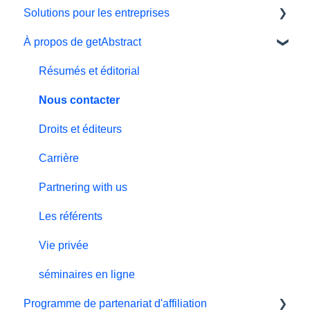
Solutions pour les entreprises
Données personnelles et préférences
Lecteur électronique
À propos de getAbstract
Essai gratuit
Application
Outils d'apprentissage
#NextGenLeaders - plans d'études
Ma bibliothèque et mes listes
Intégration getAbstract
Résumés et éditorial
Facturation et paiements
Préférences et affichage
Plan Teams
Nous contacter
Offrir le cadeau de la connaissance
Résumés
Droits et éditeurs
Support technique
Carrière
Programme de parrainage
Partnering with us
Les référents
Vie privée
séminaires en ligne
Programme de partenariat d'affiliation