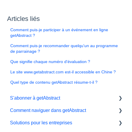
Articles liés
Comment puis-je participer à un événement en ligne
getAbstract ?
Comment puis-je recommander quelqu'un au programme
de parrainage ?
Que signifie chaque numéro d'évaluation ?
Le site www.getabstract.com est-il accessible en Chine ?
Quel type de contenu getAbstract résume-t-il ?
S'abonner à getAbstract
Comment naviguer dans getAbstract
Sbonnements
Solutions pour les entreprises
Données personnelles et préférences
Lecteur électronique