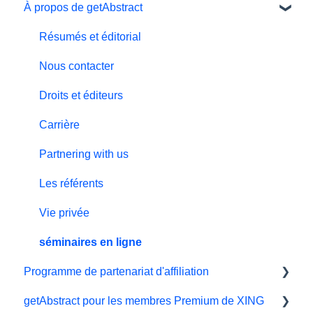
À propos de getAbstract
Essai gratuit
Application
Outils d'apprentissage
#NextGenLeaders - plans d'études
Ma bibliothèque et mes listes
Intégration getAbstract
Résumés et éditorial
Facturation et paiements
Préférences et affichage
Plan Teams
Nous contacter
Offrir le cadeau de la connaissance
Résumés
Droits et éditeurs
Support technique
Carrière
Programme de parrainage
Partnering with us
Les référents
Vie privée
séminaires en ligne
Programme de partenariat d'affiliation
getAbstract pour les membres Premium de XING
Affiliés et impact