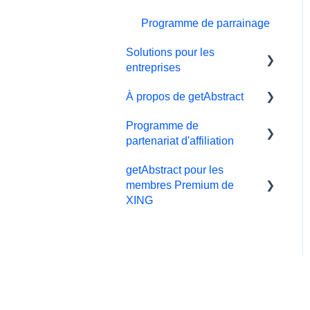
Programme de parrainage
Solutions pour les
entreprises
À propos de getAbstract
Outils d'apprentissage
Programme de
Intégration getAbstract
Résumés et éditorial
partenariat d'affiliation
Plan Teams
Nous contacter
getAbstract pour les
Affiliés et impact
Droits et éditeurs
membres Premium de
XING
Carrière
Xing
Partnering with us
Les référents
Vie privée