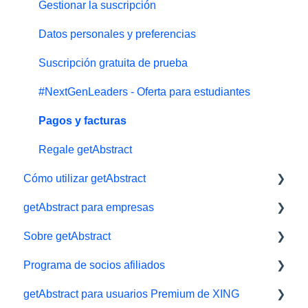
Gestionar la suscripción
Datos personales y preferencias
Suscripción gratuita de prueba
#NextGenLeaders - Oferta para estudiantes
Pagos y facturas
Regale getAbstract
Cómo utilizar getAbstract
getAbstract para empresas
Lector electrónico
Sobre getAbstract
App
Herramientas de aprendizaje
Programa de socios afiliados
Biblioteca y listas de lectura
getAbstract Integración
Resúmenes y redacción
getAbstract para usuarios Premium de XING
Audiolibros
Planes para Equipos
Contáctenos
Afiliados/ Aliados e Impact