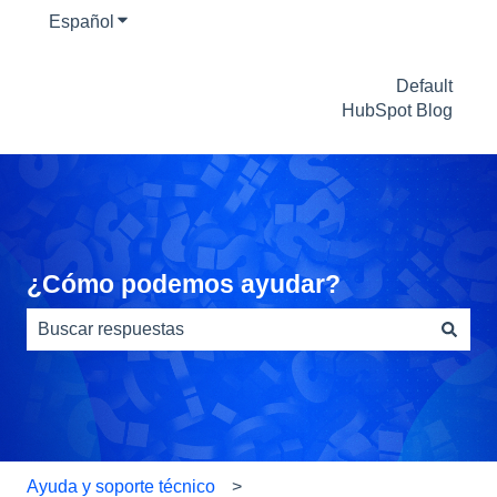
Español
Traducciones de Mostrar submenú de
Default
HubSpot Blog
¿Cómo podemos ayudar?
No hay sugerencias porque el campo de búsqueda está
Ayuda y soporte técnico