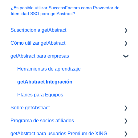
¿Es posible utilizar SuccessFactors como Proveedor de
Identidad SSO para getAbstract?
Suscripción a getAbstract
Cómo utilizar getAbstract
Gestionar la suscripción
getAbstract para empresas
Datos personales y preferencias
Lector electrónico
Suscripción gratuita de prueba
App
Herramientas de aprendizaje
#NextGenLeaders - Oferta para estudiantes
Biblioteca y listas de lectura
getAbstract Integración
Pagos y facturas
Audiolibros
Planes para Equipos
Sobre getAbstract
Regale getAbstract
Ajustes y visualización
Programa de socios afiliados
Resúmenes
Resúmenes y redacción
getAbstract para usuarios Premium de XING
Soporte técnico
Contáctenos
Afiliados/ Aliados e Impact