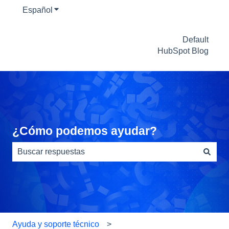
Español
Traducciones de Mostrar submenú de
Default
HubSpot Blog
¿Cómo podemos ayudar?
No hay sugerencias porque el campo de búsqueda está
Ayuda y soporte técnico