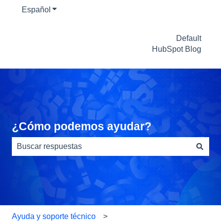
Español
Traducciones de Mostrar submenú de
Default
HubSpot Blog
¿Cómo podemos ayudar?
No hay sugerencias porque el campo de búsqueda está
Ayuda y soporte técnico