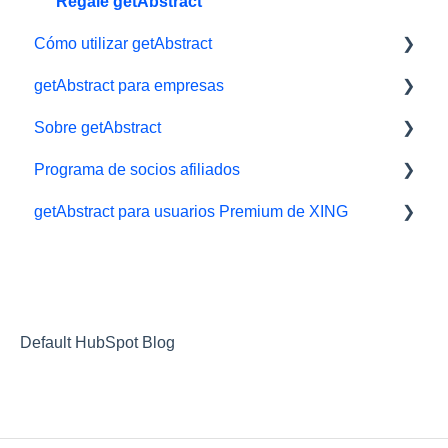
Regale getAbstract
Cómo utilizar getAbstract
getAbstract para empresas
Lector electrónico
Sobre getAbstract
App
Herramientas de aprendizaje
Programa de socios afiliados
Biblioteca y listas de lectura
getAbstract Integración
Resúmenes y redacción
getAbstract para usuarios Premium de XING
Audiolibros
Planes para Equipos
Contáctenos
Afiliados/ Aliados e Impact
Ajustes y visualización
Derechos y editoriales
Xing
Resúmenes
Carrera
Soporte técnico
Socios
Default HubSpot Blog
Programa de recomendados/referidos
Recomendados/Referidos