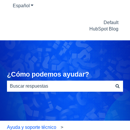
Español
Traducciones de Mostrar submenú de
Default
HubSpot Blog
¿Cómo podemos ayudar?
No hay sugerencias porque el campo de búsqueda está
Ayuda y soporte técnico