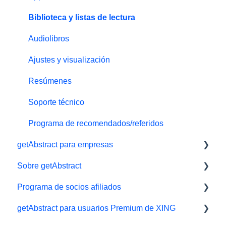
#NextGenLeaders - Oferta para estudiantes
Biblioteca y listas de lectura
Pagos y facturas
Audiolibros
Regale getAbstract
Ajustes y visualización
Resúmenes
Soporte técnico
Programa de recomendados/referidos
getAbstract para empresas
Sobre getAbstract
Herramientas de aprendizaje
Programa de socios afiliados
getAbstract Integración
Resúmenes y redacción
getAbstract para usuarios Premium de XING
Planes para Equipos
Contáctenos
Afiliados/ Aliados e Impact