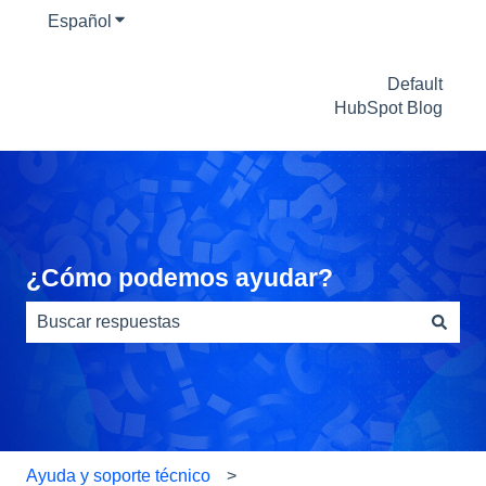
Español
Traducciones de Mostrar submenú de
Default
HubSpot Blog
¿Cómo podemos ayudar?
No hay sugerencias porque el campo de búsqueda está
Ayuda y soporte técnico