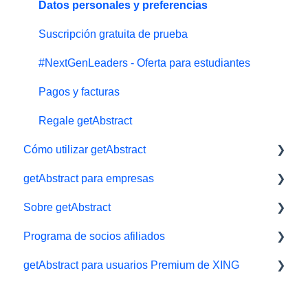
Datos personales y preferencias
Suscripción gratuita de prueba
#NextGenLeaders - Oferta para estudiantes
Pagos y facturas
Regale getAbstract
Cómo utilizar getAbstract
getAbstract para empresas
Lector electrónico
Sobre getAbstract
App
Herramientas de aprendizaje
Programa de socios afiliados
Biblioteca y listas de lectura
getAbstract Integración
Resúmenes y redacción
getAbstract para usuarios Premium de XING
Audiolibros
Planes para Equipos
Contáctenos
Afiliados/ Aliados e Impact
Ajustes y visualización
Derechos y editoriales
Xing