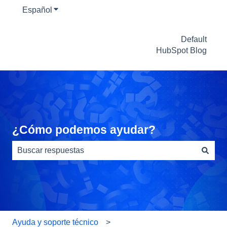
Español
Traducciones de Mostrar submenú de
Default
HubSpot Blog
¿Cómo podemos ayudar?
No hay sugerencias porque el campo de búsqueda está
Ayuda y soporte técnico