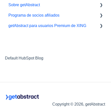
Sobre getAbstract
App
Herramientas de aprendizaje
Programa de socios afiliados
Biblioteca y listas de lectura
getAbstract Integración
Resúmenes y redacción
getAbstract para usuarios Premium de XING
Audiolibros
Planes para Equipos
Contáctenos
Afiliados/ Aliados e Impact
Ajustes y visualización
Derechos y editoriales
Xing
Resúmenes
Carrera
Soporte técnico
Socios
Default HubSpot Blog
Programa de recomendados/referidos
Recomendados/Referidos
Copyright © 2026, getAbstract