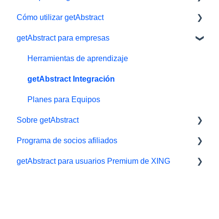
Cómo utilizar getAbstract
Gestionar la suscripción
getAbstract para empresas
Datos personales y preferencias
Lector electrónico
Suscripción gratuita de prueba
App
Herramientas de aprendizaje
#NextGenLeaders - Oferta para estudiantes
Biblioteca y listas de lectura
getAbstract Integración
Pagos y facturas
Audiolibros
Planes para Equipos
Sobre getAbstract
Regale getAbstract
Ajustes y visualización
Programa de socios afiliados
Resúmenes
Resúmenes y redacción
getAbstract para usuarios Premium de XING
Soporte técnico
Contáctenos
Afiliados/ Aliados e Impact
Programa de recomendados/referidos
Derechos y editoriales
Xing
Carrera