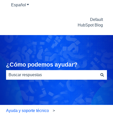
Español
Traducciones de Mostrar submenú de
Default
HubSpot Blog
¿Cómo podemos ayudar?
No hay sugerencias porque el campo de búsqueda está
Ayuda y soporte técnico