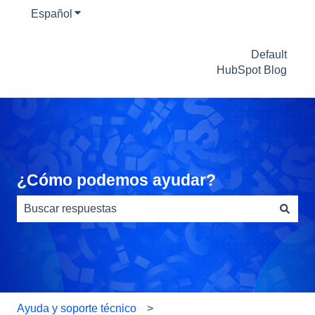
Español
Traducciones de Mostrar submenú de
Default
HubSpot Blog
¿Cómo podemos ayudar?
No hay sugerencias porque el campo de búsqueda está
Ayuda y soporte técnico