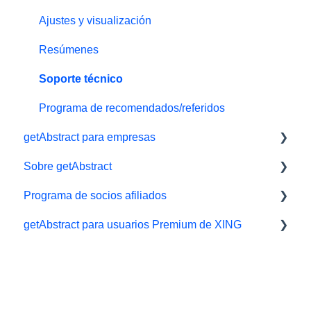
Regale getAbstract
Ajustes y visualización
Resúmenes
Soporte técnico
Programa de recomendados/referidos
getAbstract para empresas
Sobre getAbstract
Herramientas de aprendizaje
Programa de socios afiliados
getAbstract Integración
Resúmenes y redacción
getAbstract para usuarios Premium de XING
Planes para Equipos
Contáctenos
Afiliados/ Aliados e Impact
Derechos y editoriales
Xing
Carrera