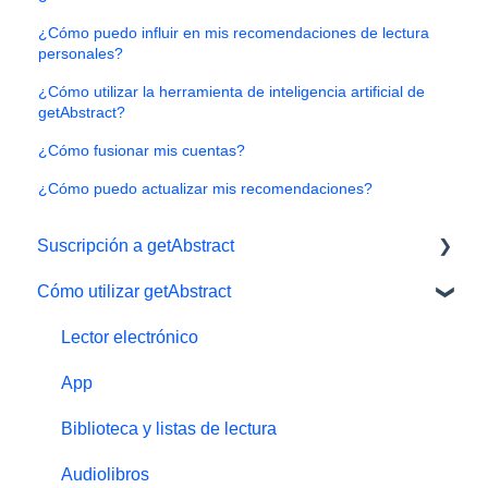
¿Cómo puedo influir en mis recomendaciones de lectura
personales?
¿Cómo utilizar la herramienta de inteligencia artificial de
getAbstract?
¿Cómo fusionar mis cuentas?
¿Cómo puedo actualizar mis recomendaciones?
Suscripción a getAbstract
Cómo utilizar getAbstract
Gestionar la suscripción
Datos personales y preferencias
Lector electrónico
Suscripción gratuita de prueba
App
#NextGenLeaders - Oferta para estudiantes
Biblioteca y listas de lectura
Pagos y facturas
Audiolibros