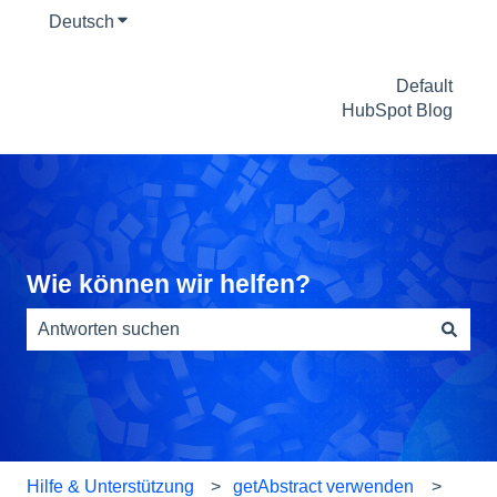
Deutsch
Untermenü für Übersetzungen anzeigen
Default
HubSpot Blog
Wie können wir helfen?
Es gibt keine Vorschläge, da das Suchfeld leer ist.
Hilfe & Unterstützung
getAbstract verwenden