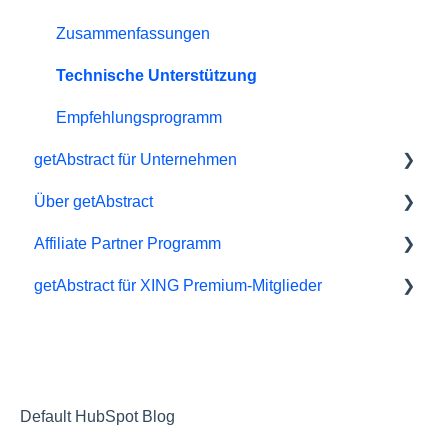
Zusammenfassungen
Technische Unterstützung
Empfehlungsprogramm
getAbstract für Unternehmen
Über getAbstract
Lernwerkzeuge
Affiliate Partner Programm
getAbstract Einbindung
Zusammenfassungen und Redaktion
getAbstract für XING Premium-Mitglieder
Teams planen
Kontaktieren Sie uns
Verbundene Unternehmen und Auswirkungen
Rechte und Verlage
XING
Karriere
Partnerschaften
Default HubSpot Blog