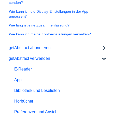
senden?
Wie kann ich die Display-Einstellungen in der App
anpassen?
Wie lang ist eine Zusammenfassung?
Wie kann ich meine Kontoeinstellungen verwalten?
getAbstract abonnieren
getAbstract verwenden
Abonnement verwalten
Persönliche Daten und Präferenzen
E-Reader
Kostenloses Probeabo
App
#NextGenLeaders - Angebot für Studenten
Bibliothek und Leselisten
Zahlungen und Rechnungen
Hörbücher
Wissen schenken
Präferenzen und Ansicht